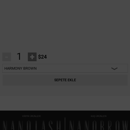
-
+
$24
HARMONY BROWN
HEARTBREAKER
SEPETE EKLE
CHARM
INNOCENT
FANTASY
KİRPİK ÜRÜNLERİ
KAŞ ÜRÜNLERI
CLASSY
DIVINE