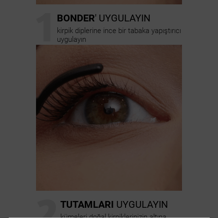
1
BONDER
' UYGULAYIN
kirpik diplerine ince bir tabaka yapıştırıcı
uygulayın
2
TUTAMLARI
UYGULAYIN
kümeleri doğal kirpiklerinizin altına