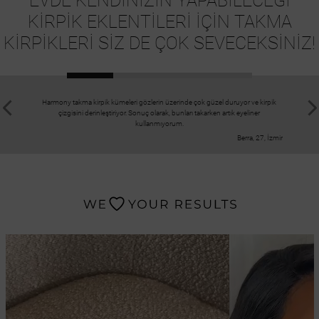
EVDE KENDİNİZİN YAPABİLECEĞİ
KİRPİK EKLENTİLERİ İÇİN TAKMA
KİRPİKLERİ SİZ DE ÇOK SEVECEKSİNİZ!
Harmony takma kirpik kümeleri gözlerin üzerinde çok güzel duruyor ve kirpik
Kitteki t
çizgisini derinleştiriyor. Sonuç olarak, bunları takarken artık eyeliner
bozul
kullanmıyorum.
Berra, 27, İzmir