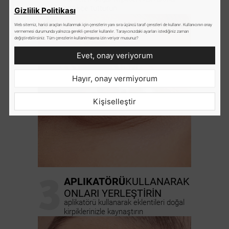
nazikçe tutturun
Gizlilik Politikası
Web sitemiz, harici araçları kullanmak için çerezlerin yanı sıra üçüncü taraf çerezleri de kullanır. Kullanıcının onay
vermemesi durumunda yalnızca gerekli çerezler kullanılır. Tarayıcınızdaki ayarları istediğiniz zaman
değiştirebilirsiniz. Tüm çerezlerin kullanılmasına izin veriyor musunuz?
Evet, onay veriyorum
Hayır, onay vermiyorum
Kişiselleştir
3
APLIKATÖRÜ
KULLANARAK
ONLARI YERLEŞTİRİN
aplikatörü kullanarak eklentileri doğal
kirpiklerinizle kaynaştırın