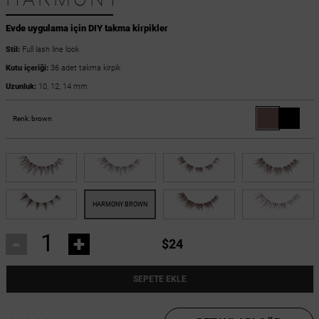
Evde uygulama için DIY takma kirpikler
Stil:
Full lash line look
Kutu içeriği:
36 adet takma kirpik
Uzunluk:
10, 12, 14 mm
Renk:
brown
-
+
$24
SEPETE EKLE