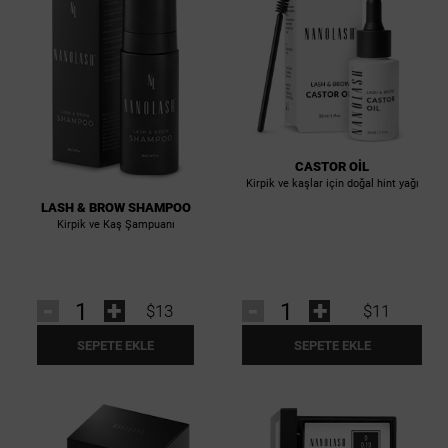
CASTOR OIL
Kirpik ve kaşlar için doğal hint yağı
LASH & BROW SHAMPOO
Kirpik ve Kaş Şampuanı
-
+
-
+
$13
$11
SEPETE EKLE
SEPETE EKLE