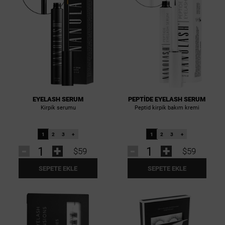
EYELASH SERUM
PEPTIDE EYELASH SERUM
Kirpik serumu
Peptid kirpik bakım kremi
1
2
3
+
1
2
3
+
-
+
-
+
$59
$59
SEPETE EKLE
SEPETE EKLE