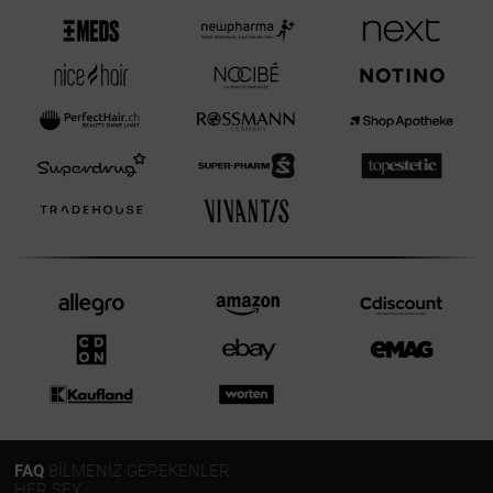
FAQ
BİLMENİZ GEREKENLER
HER ŞEY