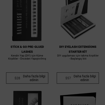
STICK & GO PRE-GLUED
DIY EYELASH EXTENSIONS
LASHES
STARTER KIT
Kendin Yap (DIY) için Küme
DIY uygulaması için takma kirpikler
Kirpikler - Önceden Yapıştırılmış
- Başlangıç kiti
Daha fazla bilgi
Daha fazla bilgi
$28
$57
edinin
edinin