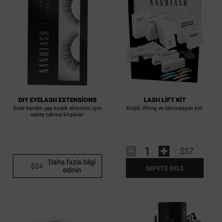
LASH LIFT KIT
DIY EYELASH EXTENSIONS
Kirpik lifting ve laminasyon kiti
Evde kendin yap kirpik eklentisi için
sahte takma kirpikler
-
+
$57
Daha fazla bilgi
$24
SEPETE EKLE
edinin