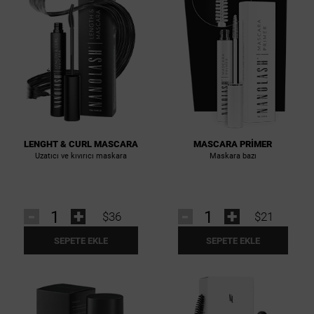
LENGHT & CURL MASCARA
MASCARA PRIMER
Uzatıcı ve kıvırıcı maskara
Maskara bazı
-
+
-
+
$36
$21
SEPETE EKLE
SEPETE EKLE