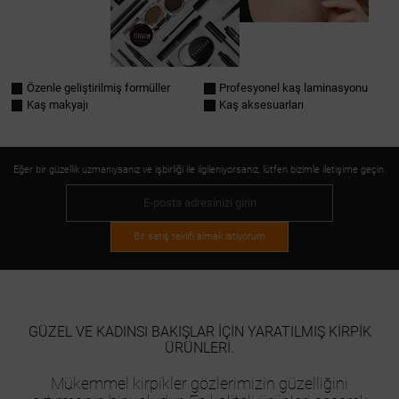
Özenle geliştirilmiş formüller
Profesyonel kaş laminasyonu
Kaş makyajı
Kaş aksesuarları
Eğer bir güzellik uzmanıysanız ve işbirliği ile ilgileniyorsanız, lütfen bizimle iletişime geçin.
Bir satış teklifi almak istiyorum
GÜZEL VE KADINSI BAKIŞLAR IÇIN YARATILMIŞ KIRPIK
ÜRÜNLERI.
Mükemmel kirpikler gözlerimizin güzelliğini