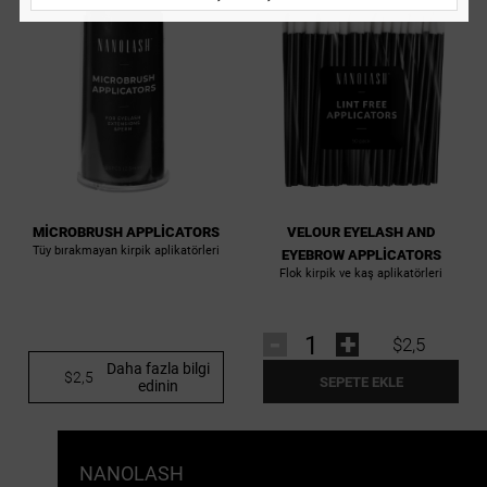
MICROBRUSH APPLICATORS
VELOUR EYELASH AND
Tüy bırakmayan kirpik aplikatörleri
EYEBROW APPLICATORS
Flok kirpik ve kaş aplikatörleri
-
+
$2,5
Daha fazla bilgi
$2,5
SEPETE EKLE
edinin
NANOLASH