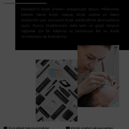
Nanolash'ın kirpik ürünleri yelpazesiyle tanışın. Mükemmel
kalitede takma kirpik, makyaj, kirpik uzatma ve bakım
ürünlerinin yanı sıra temel kirpik şekillendirme aksesuarlarını
seçin. Ayrıca, kirpiklerinizin daha kalın ve güçlü olmasını
sağlamak için bir kaldırma ve laminasyon kiti ve ikonik
serumumuzu da bulacaksınız.
En kaliteli takma kirpikler
Kirpik uzatım aksesuarları