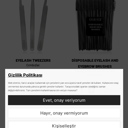
EYELASH TWEEZERS
DISPOSABLE EYELASH AND
Cımbızlar
EYEBROW BRUSHES
Tek kullanımlık kirpik ve kaş
Gizlilik Politikası
makaraları
Web sitemiz, harici araçları kullanmak için çerezlerin yanı sıra üçüncü taraf çerezleri de kullanır. Kullanıcının onay
-
+
vermemesi durumunda yalnızca gerekli çerezler kullanılır. Tarayıcınızdaki ayarları istediğiniz zaman
$2,5
değiştirebilirsiniz. Tüm çerezlerin kullanılmasına izin veriyor musunuz?
Daha fazla bilgi
$13
Evet, onay veriyorum
SEPETE EKLE
edinin
Hayır, onay vermiyorum
Kişiselleştir