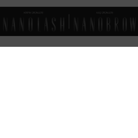
KİRPİK ÜRÜNLERİ
KAŞ ÜRÜNLERI
FAQ
BİLMENİZ GEREKENLER
HER ŞEY
Kaş kaleminizin doğru tonunu nasıl seçersiniz?
Kaş kalemini kullandıktan sonra etkisi ne kadar sürer?
Nanobrow Microblading Kalemi gün sonunda nasıl çıkarılır?
Kaş kalemi diğer kaş ürünleriyle birlikte kullanılabilir mi?
Nanobrow Microblading Pen – içindekiler (INCI)
Nanobrow Microblading Kalemi - son kullanma tarihi
Siparişin teslim edilmesi için zaman aralığı nedir?