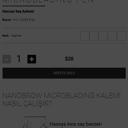
Hassas kaş kalemi
Boyut:
1ml / 0.034 fl oz
Renk :
Seçmek
-
+
$20
SEPETE EKLE
NANOBROW MICROBLADING KALEMİ
NASIL ÇALIŞIR?
Hassas ince saç benzeri