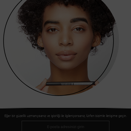
Eğer bir güzellik uzmanıysanız ve işbirliği ile ilgileniyorsanız, lütfen bizimle iletişime geçin.