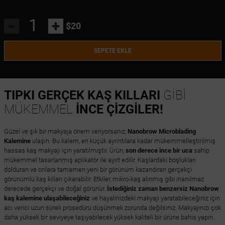
-
+
$20
SEPETE EKLE
TIPKI GERÇEK KAŞ KILLARI
GİBİ
MÜKEMMEL
İNCE ÇİZGİLER!
Güzel ve şık bir makyaja önem veriyorsanız,
Nanobrow Microblading
Kalemine
ulaşın. Bu kalem, en küçük ayrıntılara kadar mükemmelleştirilmiş
hassas kaş makyajı için yaratılmıştır. Ürün,
son derece ince bir uca
sahip
mükemmel tasarlanmış aplikatör ile ayırt edilir. Kaşlardaki boşlukları
dolduran ve onlara tamamen yeni bir görünüm kazandıran gerçekçi
görünümlü kaş kılları çıkarabilir. Etkiler, mikro-kaş alınmış gibi inanılmaz
derecede gerçekçi ve doğal görünür.
İstediğiniz zaman benzersiz Nanobrow
kaş kalemine ulaşabileceğiniz
ve hayalinizdeki makyajı yaratabileceğiniz için
acı verici uzun süreli prosedürü düşünmek zorunda değilsiniz. Makyajınızı çok
daha yüksek bir seviyeye taşıyabilecek yüksek kaliteli bir ürüne bahis yapın.