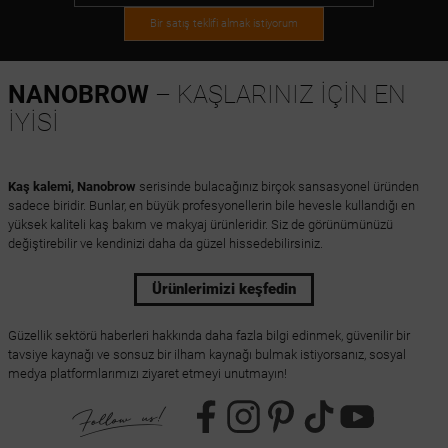
Bir satış teklifi almak istiyorum
NANOBROW
– KAŞLARINIZ İÇİN EN
İYİSİ
Kaş kalemi, Nanobrow
serisinde bulacağınız birçok sansasyonel üründen
sadece biridir. Bunlar, en büyük profesyonellerin bile hevesle kullandığı en
yüksek kaliteli kaş bakım ve makyaj ürünleridir. Siz de görünümünüzü
değiştirebilir ve kendinizi daha da güzel hissedebilirsiniz.
Ürünlerimizi keşfedin
Güzellik sektörü haberleri hakkında daha fazla bilgi edinmek, güvenilir bir
tavsiye kaynağı ve sonsuz bir ilham kaynağı bulmak istiyorsanız, sosyal
medya platformlarımızı ziyaret etmeyi unutmayın!