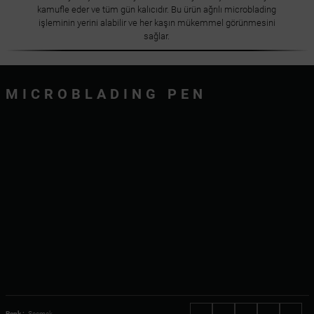
kamufle eder ve tüm gün kalıcıdır. Bu ürün ağrılı microblading
işleminin yerini alabilir ve her kaşın mükemmel görünmesini
sağlar.
MICROBLADING PEN
Renk :
Seçmek