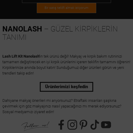
Bir satış teklifi almak istiyorum
NANOLASH
– GÜZEL KİRPİKLERİN
TANIMI
Lash Lift Kit Nanolash'
ın tek ürünü değil! Makyaj ve kirpik bakım rutininizi
tamamen değiştirecek en iyi kirpik ürünlerini içeren teklifin tamamını öğrenin!
Kirpiklerinize anında boyut katın! Sunduğumuz diğer ürünleri görün ve yeni
trendleri takip edin!
Ürünlerimizi keşfedin
Dahiyane makyaj önerileri mi arıyorsunuz? Etraftaki insanları şaşkına
çevirmek için göz makyajınızı nasıl yapacağınızı mı merak ediyorsunuz?
Sosyal medyamızı ziyaret edin!