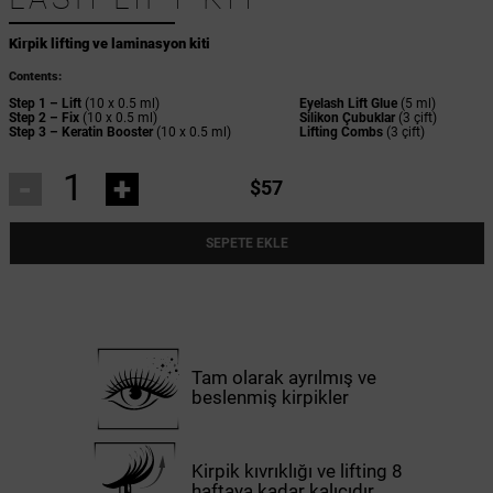
Kirpik lifting ve laminasyon kiti
Contents:
Step 1 – Lift
(10 x 0.5 ml)
Eyelash Lift Glue
(5 ml)
Step 2 – Fix
(10 x 0.5 ml)
Silikon Çubuklar
(3 çift)
Step 3 – Keratin Booster
(10 x 0.5 ml)
Lifting Combs
(3 çift)
-
+
$57
SEPETE EKLE
Tam olarak ayrılmış ve
beslenmiş kirpikler
Kirpik kıvrıklığı ve lifting 8
haftaya kadar kalıcıdır