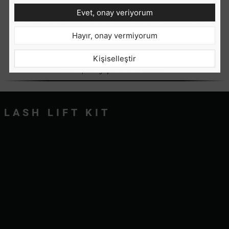
Evet, onay veriyorum
Kit, kolay kullanımının yanı sıra etkinliği ile de takdir
edilmektedir. Son derece net talimatlar ve gerekli tüm ürün ve
aksesuarlarla birlikte gelir. Sadece bir kez ödeyerek 10 kirpik
Hayır, onay vermiyorum
kaldırma işlemi gerçekleştirebilirsiniz. Kirpik kaldırma
işleminden sonra kirpikler doğal ve düzgün görünür.
Kişiselleştir
Bakışlarınız bir anda değişecek. Kusursuz görünmenin yanı
sıra kirpikler güçlendirilir ve beslenir.
LASH LIFT KIT