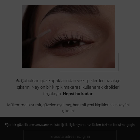
6.
Çubukları göz kapaklarından ve kirpiklerden nazikçe
çıkarın. Naylon bir kirpik makarası kullanarak kirpikleri
fırçalayın.
Hepsi bu kadar.
Mükemmel kıvrımlı, güzelce ayrılmış, hacimli yeni kirpiklerinizin keyfini
çıkarın!
Eğer bir güzellik uzmanıysanız ve işbirliği ile ilgileniyorsanız, lütfen bizimle iletişime geçin.