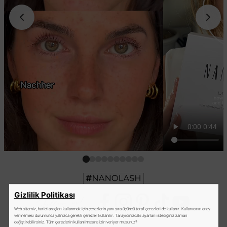
Gizlilik Politikası
Web sitemiz, harici araçları kullanmak için çerezlerin yanı sıra üçüncü taraf çerezleri de kullanır. Kullanıcının onay
vermemesi durumunda yalnızca gerekli çerezler kullanılır. Tarayıcınızdaki ayarları istediğiniz zaman
değiştirebilirsiniz. Tüm çerezlerin kullanılmasına izin veriyor musunuz?