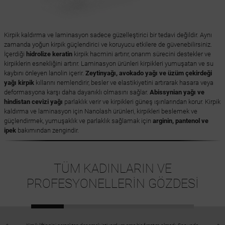
Kirpik kaldırma ve laminasyon sadece güzelleştirici bir tedavi değildir. Aynı
zamanda yoğun kirpik güçlendirici ve koruyucu etkilere de güvenebilirsiniz.
İçerdiği
hidrolize keratin
kirpik hacmini artırır, onarım sürecini destekler ve
kirpiklerin esnekliğini artırır. Laminasyon ürünleri kirpikleri yumuşatan ve su
kaybını önleyen lanolin içerir.
Zeytinyağı, avokado yağı ve üzüm çekirdeği
yağı kirpik
kıllarını nemlendirir, besler ve elastikiyetini artırarak hasara veya
deformasyona karşı daha dayanıklı olmasını sağlar.
Abissynian yağı ve
hindistan cevizi yağı
parlaklık verir ve kirpikleri güneş ışınlarından korur. Kirpik
kaldırma ve laminasyon için Nanolash ürünleri, kirpikleri beslemek ve
güçlendirmek, yumuşaklık ve parlaklık sağlamak için
arginin, pantenol ve
ipek
bakımından zengindir.
TÜM KADINLARIN VE
PROFESYONELLERİN GÖZDESİ