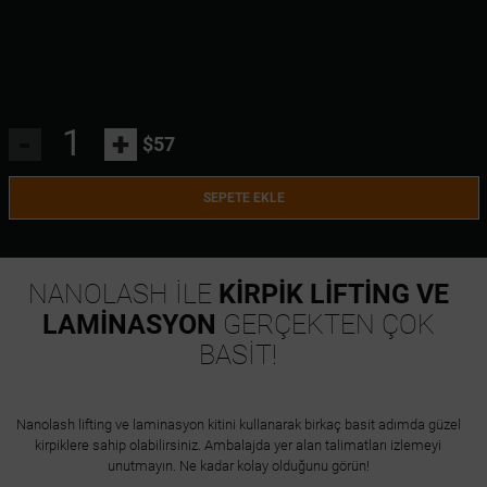
-
+
$57
SEPETE EKLE
NANOLASH İLE
KİRPİK LİFTİNG VE
LAMİNASYON
GERÇEKTEN ÇOK
BASİT!
Nanolash lifting ve laminasyon kitini kullanarak birkaç basit adımda güzel
kirpiklere sahip olabilirsiniz. Ambalajda yer alan talimatları izlemeyi
unutmayın. Ne kadar kolay olduğunu görün!