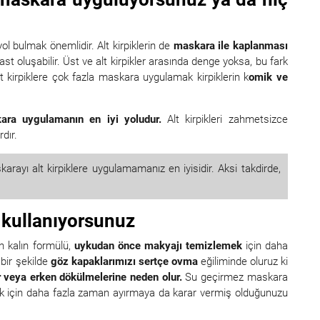
ol bulmak önemlidir. Alt kirpiklerin de
maskara ile kaplanması
ast oluşabilir. Üst ve alt kirpikler arasında denge yoksa, bu fark
t kirpiklere çok fazla maskara uygulamak kirpiklerin k
omik ve
ara uygulamanın en iyi yoludur.
Alt kirpikleri zahmetsizce
dır.
rayı alt kirpiklere uygulamamanız en iyisidir. Aksi takdirde,
r kullanıyorsunuz
 kalın formülü,
uykudan önce makyajı temizlemek
için daha
 bir şekilde
göz kapaklarımızı sertçe ovma
eğiliminde oluruz ki
rar veya erken dökülmelerine neden olur.
Su geçirmez maskara
ak için daha fazla zaman ayırmaya da karar vermiş olduğunuzu