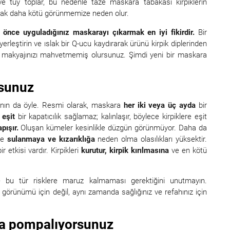
z ve tüy toplar, bu nedenle taze maskara tabakası kirpiklerin
rak daha kötü görünmemize neden olur.
 önce uyguladığınız maskarayı çıkarmak en iyi fikirdir.
Bir
erleştirin ve ıslak bir Q-ucu kaydırarak ürünü kirpik diplerinden
 makyajınızı mahvetmemiş olursunuz. Şimdi yeni bir maskara
rsunuz
ranın da öyle. Resmi olarak, maskara
her iki veya üç ayda
bir
l
eşit
bir kapatıcılık sağlamaz; kalınlaşır, böylece kirpiklere eşit
pışır.
Oluşan kümeler kesinlikle düzgün görünmüyor. Daha da
rde
sulanmaya ve kızarıklığa
neden olma olasılıkları yüksektir.
r etkisi vardır. Kirpikleri
kurutur,
kirpik kırılmasına
ve en kötü
bu tür risklere maruz kalmaması gerektiğini unutmayın.
örünümü için değil, aynı zamanda sağlığınız ve refahınız için
va pompalıyorsunuz