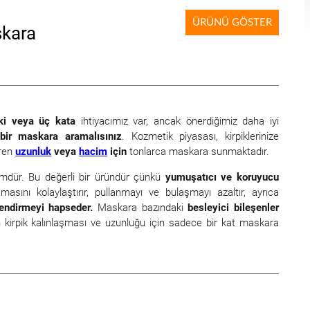
ÜRÜNÜ GÖSTER
kara
iki veya üç kata
ihtiyacımız var, ancak önerdiğimiz daha iyi
 bir maskara
aramalısınız
. Kozmetik piyasası, kirpiklerinize
üren
uzunluk
veya
hacim
için
tonlarca maskara sunmaktadır.
mdür. Bu değerli bir üründür çünkü
yumuşatıcı ve koruyucu
ını kolaylaştırır, pullanmayı ve bulaşmayı azaltır, ayrıca
lendirmeyi hapseder.
Maskara bazındaki
besleyici bileşenler
n kirpik kalınlaşması ve uzunluğu için sadece bir kat maskara