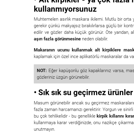
kullanmıyorsunuz
Muhtemelen asırlık maskara ikilemi. Mutlu bir orta y
gerekir çünkü makyajsız bırakılırlarsa güçlü bir kontr
edilir ve gözler daha küçük görünür. Öte yandan, al
aşırı fazla görünmesine
neden olabilir.
Makaranın ucunu kullanmak alt kirpiklere mask
kaplamak için özel ince aplikatörlü maskaralar da var
NOT:
Eğer kapüşonlu göz kapaklarınız varsa, maska
gözleriniz üzgün görünebilir.
• Sık sık su geçirmez ürünle
Masum görünebilir ancak su geçirmez maskaraların
fazla zaman harcamanızı gerektirir. Yorgun ve sinirli
bu çok tehlikelidir - bu genellikle
kirpik kıllarını kı
kullanmaya karar verdiğinizde, onu nazikçe çıkarm
unutmayın.