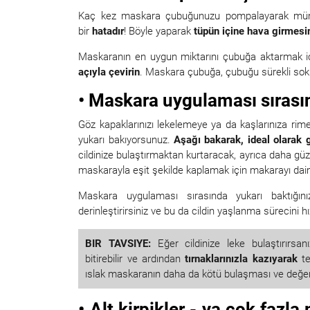
Kaç kez maskara çubuğunuzu pompalayarak mümk
bir
hatadır
! Böyle yaparak
tüpün içine hava girmesi
Maskaranın en uygun miktarını çubuğa aktarmak iç
açıyla çevirin
. Maskara çubuğa, çubuğu sürekli soku
• Maskara uygulaması sırası
Göz kapaklarınızı lekelemeye ya da kaşlarınıza ri
yukarı bakıyorsunuz.
Aşağı bakarak, ideal olarak g
cildinize bulaştırmaktan kurtaracak, ayrıca daha güzel
maskarayla eşit şekilde kaplamak için makarayı daima 
Maskara uygulaması sırasında yukarı baktığınız
derinleştirirsiniz ve bu da cildin yaşlanma sürecini hız
BIR TAVSIYE:
Eğer cildinize leke bulaştırırsa
bitirebilir ve ardından
tırnaklarınızla kazıyarak
te
ıslak maskaranın daha da kötü bulaşması ve değerl
• Alt kirpikler - ya çok faz