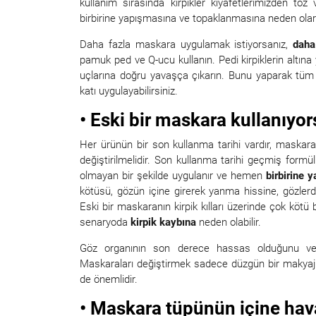
kullanım sırasında kirpikler kıyafetlerimizden to
birbirine yapışmasına ve topaklanmasına neden ola
Daha fazla maskara uygulamak istiyorsanız,
daha
pamuk ped ve Q-ucu kullanın. Pedi kirpiklerin altına y
uçlarına doğru yavaşça çıkarın. Bunu yaparak tüm
katı uygulayabilirsiniz.
• Eski bir maskara kullanıyo
Her ürünün bir son kullanma tarihi vardır, maska
değiştirilmelidir. Son kullanma tarihi geçmiş formü
olmayan bir şekilde uygulanır ve hemen
birbirine ya
kötüsü, gözün içine girerek yanma hissine, gözle
Eski bir maskaranın kirpik kılları üzerinde çok kötü bi
senaryoda
kirpik kaybına
neden olabilir.
Göz organının son derece hassas olduğunu ve 
Maskaraları değiştirmek sadece düzgün bir makyaj g
de önemlidir.
• Maskara tüpünün içine ha