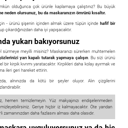
ün olduğunca çok ürünle kaplamaya çalıştınız? Bu büyük
ne neden olursunuz, bu da maskaranızın ömrünü kısaltır.
in - ürünü şişenin içinden almak üzere tüpün içinde
hafif bir
p çıkardığınızdan daha iyi yapışacaktır.
nda yukarı bakıyorsunuz
mel sürmeye meyilli misiniz? Maskaranızı sürerken muhtemelen
özlerinizi yarı kapalı tutarak yapmaya çalışın
. Bu sizi ürünü
 bir kirpik kıvrımı yaratacaktır. Kirpikleri daha kolay ayırmak ve
ileri geri hareket ettirin.
da, alnınızda da kötü bir şeyler oluyor. Alın çizgilerini
landırabilir.
nız, hemen temizlemeyin. Yüz makyajınızı endişelenmeden
mizleyebilirsiniz. Geriye hiçbir iz kalmayacaktır. Öte yandan
i zamanınızdan daha fazlasını alması daha olasıdır.
la maskara uyguluyorsunuz ya da hiç