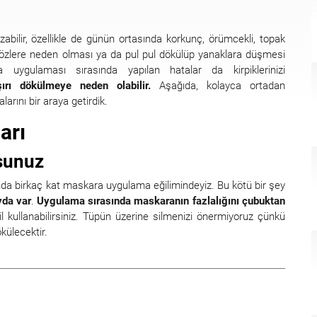
abilir, özellikle de günün ortasında korkunç, örümcekli, topak
n gözlere neden olması ya da pul pul dökülüp yanaklara düşmesi
 uygulaması sırasında yapılan hatalar da kirpiklerinizi
ırı dökülmeye neden olabilir.
Aşağıda, kolayca ortadan
arını bir araya getirdik.
arı
rsunuz
nda birkaç kat maskara uygulama eğilimindeyiz. Bu kötü bir şey
yda var
.
Uygulama sırasında maskaranın fazlalığını çubuktan
l kullanabilirsiniz. Tüpün üzerine silmenizi önermiyoruz çünkü
külecektir.