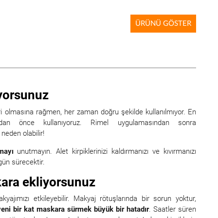
ÜRÜNÜ GÖSTER
nıyorsunuz
ri olmasına rağmen, her zaman doğru şekilde kullanılmıyor. En
madan önce kullanıyoruz. Rimel uygulamasından sonra
neden olabilir!
mayı
unutmayın. Alet kirpiklerinizi kaldırmanızı ve kıvırmanızı
gün sürecektir.
kara ekliyorsunuz
jımızı etkileyebilir. Makyaj rötuşlarında bir sorun yoktur,
yeni bir kat maskara sürmek büyük bir hatadır
. Saatler süren