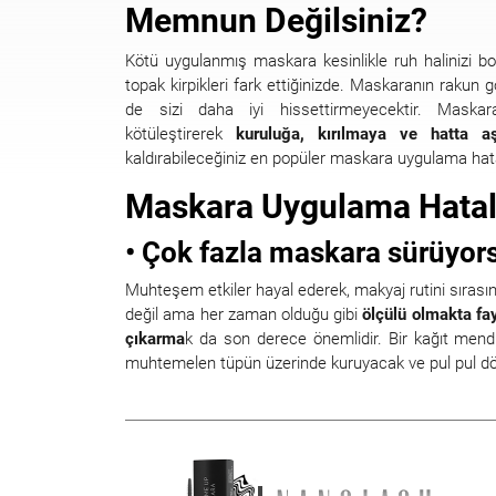
Memnun Değilsiniz?
Kötü uygulanmış maskara kesinlikle ruh halinizi boz
topak kirpikleri fark ettiğinizde. Maskaranın raku
de sizi daha iyi hissettirmeyecektir. Maskara
kötüleştirerek
kuruluğa, kırılmaya ve hatta aş
kaldırabileceğiniz en popüler maskara uygulama hatal
Maskara Uygulama Hatal
• Çok fazla maskara sürüyo
Muhteşem etkiler hayal ederek, makyaj rutini sırası
değil ama her zaman olduğu gibi
ölçülü olmakta fa
çıkarma
k da son derece önemlidir. Bir kağıt mendi
muhtemelen tüpün üzerinde kuruyacak ve pul pul dö