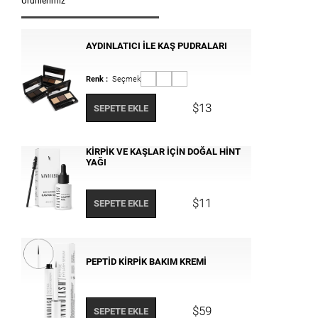
Ürünlerimiz
AYDINLATICI ILE KAŞ PUDRALARI
Renk :
Seçmek
$13
SEPETE EKLE
KIRPIK VE KAŞLAR IÇIN DOĞAL HINT
YAĞI
$11
SEPETE EKLE
PEPTID KIRPIK BAKIM KREMI
$59
SEPETE EKLE