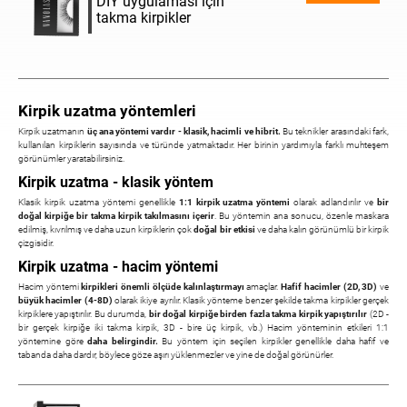
DIY uygulaması için
takma kirpikler
Kirpik uzatma yöntemleri
Kirpik uzatmanın
üç ana yöntemi vardır - klasik, hacimli ve hibrit.
Bu teknikler arasındaki fark,
kullanılan kirpiklerin sayısında ve türünde yatmaktadır. Her birinin yardımıyla farklı muhteşem
görünümler yaratabilirsiniz.
Kirpik uzatma - klasik yöntem
Klasik kirpik uzatma yöntemi genellikle
1:1 kirpik uzatma yöntemi
olarak adlandırılır ve
bir
doğal kirpiğe bir takma kirpik takılmasını içerir
. Bu yöntemin ana sonucu, özenle maskara
edilmiş, kıvrılmış ve daha uzun kirpiklerin çok
doğal bir etkisi
ve daha kalın görünümlü bir kirpik
çizgisidir.
Kirpik uzatma - hacim yöntemi
Hacim yöntemi
kirpikleri önemli ölçüde kalınlaştırmayı
amaçlar.
Hafif hacimler (2D, 3D)
ve
büyük hacimler (4-8D)
olarak ikiye ayrılır. Klasik yönteme benzer şekilde takma kirpikler gerçek
kirpiklere yapıştırılır. Bu durumda,
bir doğal kirpiğe birden fazla takma kirpik yapıştırılır
(2D -
bir gerçek kirpiğe iki takma kirpik, 3D - bire üç kirpik, vb.) Hacim yönteminin etkileri 1:1
yöntemine göre
daha belirgindir.
Bu yöntem için seçilen kirpikler genellikle daha hafif ve
tabanda daha dardır, böylece göze aşırı yüklenmezler ve yine de doğal görünürler.