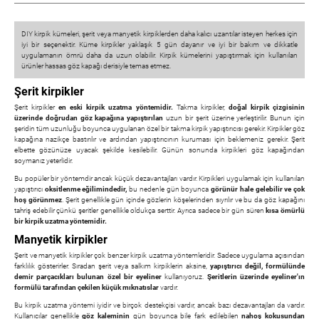
DIY kirpik kümeleri, şerit veya manyetik kirpiklerden daha kalıcı uzantılar isteyen herkes için
iyi bir seçenektir. Küme kirpikler yaklaşık 5 gün dayanır ve iyi bir bakım ve dikkatle
uygulamanın ömrü daha da uzun olabilir. Kirpik kümelerini yapıştırmak için kullanılan
ürünler hassas göz kapağı derisiyle temas etmez.
Şerit kirpikler
Şerit kirpikler
en eski kirpik uzatma yöntemidir.
Takma kirpikler,
doğal kirpik çizgisinin
üzerinde doğrudan göz kapağına yapıştırılan
uzun bir şerit üzerine yerleştirilir. Bunun için
şeridin tüm uzunluğu boyunca uygulanan özel bir takma kirpik yapıştırıcısı gerekir. Kirpikler göz
kapağına nazikçe bastırılır ve ardından yapıştırıcının kuruması için beklemeniz gerekir. Şerit
elbette gözünüze uyacak şekilde kesilebilir. Günün sonunda kirpikleri göz kapağından
soymanız yeterlidir.
Bu popüler bir yöntemdir ancak küçük dezavantajları vardır. Kirpikleri uygulamak için kullanılan
yapıştırıcı
oksitlenme eğilimindedir,
bu nedenle gün boyunca
görünür hale gelebilir ve çok
hoş görünmez
. Şerit genellikle gün içinde gözlerin köşelerinden sıyrılır ve bu da göz kapağını
tahriş edebilir çünkü şeritler genellikle oldukça serttir. Ayrıca sadece bir gün süren
kısa ömürlü
bir kirpik uzatma yöntemidir.
Manyetik kirpikler
Şerit ve manyetik kirpikler çok benzer kirpik uzatma yöntemleridir. Sadece uygulama açısından
farklılık gösterirler. Sıradan şerit veya salkım kirpiklerin aksine,
yapıştırıcı değil, formülünde
demir parçacıkları bulunan özel bir eyeliner
kullanıyoruz.
Şeritlerin üzerinde eyeliner'ın
formülü tarafından çekilen küçük mıknatıslar
vardır.
Bu kirpik uzatma yöntemi iyidir ve birçok destekçisi vardır, ancak bazı dezavantajları da vardır.
Kullanıcılar genellikle
göz kaleminin
gün boyunca bile fark edilebilen
nahoş kokusundan