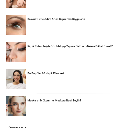
Kılavuz: Evde Adım Adım Kirpik Nasıl Uygulanır
Kirpik Eklentileriyle Göz Makyajı Yapma Rehberi - Nelere Dikkat Etmeli?
En Popüler 10 Kirpik Efsanesi
Maskara - Mükemmel Maskara Nasıl Seçilir?