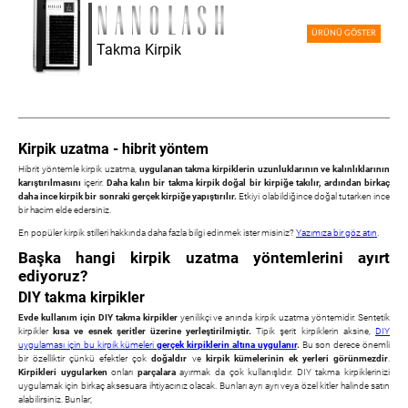
ÜRÜNÜ GÖSTER
Takma Kirpik
Kirpik uzatma - hibrit yöntem
Hibrit yöntemle kirpik uzatma,
uygulanan takma kirpiklerin uzunluklarının ve kalınlıklarının
karıştırılmasını
içerir.
Daha kalın bir takma kirpik doğal bir kirpiğe takılır, ardından birkaç
daha ince kirpik bir sonraki gerçek kirpiğe yapıştırılır.
Etkiyi olabildiğince doğal tutarken ince
bir hacim elde edersiniz.
En popüler kirpik stilleri hakkında daha fazla bilgi edinmek ister misiniz?
Yazımıza bir göz atın
.
Başka hangi kirpik uzatma yöntemlerini ayırt
ediyoruz?
DIY takma kirpikler
Evde kullanım için DIY takma kirpikler
yenilikçi ve anında kirpik uzatma yöntemidir. Sentetik
kirpikler
kısa ve esnek şeritler üzerine yerleştirilmiştir.
Tipik şerit kirpiklerin aksine,
DIY
uygulaması için bu kirpik kümeleri
gerçek kirpiklerin altına uygulanır
.
Bu son derece önemli
bir özelliktir çünkü efektler çok
doğaldır
ve
kirpik kümelerinin ek yerleri görünmezdir
.
Kirpikleri uygularken
onları
parçalara
ayırmak da çok kullanışlıdır. DIY takma kirpiklerinizi
uygulamak için birkaç aksesuara ihtiyacınız olacak. Bunları ayrı ayrı veya özel kitler halinde satın
alabilirsiniz. Bunlar;