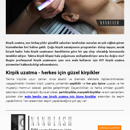
Kirpik uzatma, son birkaç yıldır güzellik salonları tarafından sunulan en çok rağbet gören
hizmetlerden biri haline geldi. Çoğu kirpik sanatçısının programları dolup taşıyor, ancak
birçok kadın hala kirpik uzatmanın kendilerine göre bir şey olup olmadığı konusunda
tereddüt ediyor. Takma kirpik klişesi hala çoğumuzu endişelendiriyor ama bu doğru mu?
Bugün profesyonel kirpik uzatmanın yanı sıra evde kullanım için DIY kirpik uzatma
yöntemleri hakkında bilgi edineceksiniz.
Kirpik uzatma - herkes için güzel kirpikler
Takma kirpikler uzun zaman önce abartılı ve dramatik efektlerle ilişkilendirilmekten
vazgeçilmelidir. Modern kirpik uzatma yöntemleri
çeşitlidir
ve
her göz tipine
uyacak ve her
müşteriyi memnun edecek şekilde geliştirilmiştir. Dayanıklılıkları ve harika olmaları güzellik
salonlarını doldurmaktadır. Buna ek olarak,
şerit kirpikler, manyetik kirpikler
ve son zamanların
gözdesi olan
evde kendin yap kirpik uzatma için küme kirpikler
arasından da seçim
yapabilirsiniz. Yani aralarından seçim yapabileceğiniz çok şey var!
ÜRÜNÜ GÖSTER