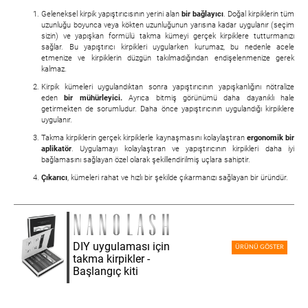
Geleneksel kirpik yapıştırıcısının yerini alan
bir bağlayıcı
. Doğal kirpiklerin tüm
uzunluğu boyunca veya kökten uzunluğunun yarısına kadar uygulanır (seçim
sizin) ve yapışkan formülü takma kümeyi gerçek kirpiklere tutturmanızı
sağlar. Bu yapıştırıcı kirpikleri uygularken kurumaz, bu nedenle acele
etmenize ve kirpiklerin düzgün takılmadığından endişelenmenize gerek
kalmaz.
Kirpik kümeleri uygulandıktan sonra yapıştırıcının yapışkanlığını nötralize
eden
bir mühürleyici.
Ayrıca bitmiş görünümü daha dayanıklı hale
getirmekten de sorumludur. Daha önce yapıştırıcının uygulandığı kirpiklere
uygulanır.
Takma kirpiklerin gerçek kirpiklerle kaynaşmasını kolaylaştıran
ergonomik bir
aplikatör
. Uygulamayı kolaylaştıran ve yapıştırıcının kirpikleri daha iyi
bağlamasını sağlayan özel olarak şekillendirilmiş uçlara sahiptir.
Çıkarıcı
, kümeleri rahat ve hızlı bir şekilde çıkarmanızı sağlayan bir üründür.
DIY uygulaması için
ÜRÜNÜ GÖSTER
takma kirpikler -
Başlangıç kiti