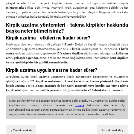
şikayet ederler. Ucuz manyetik kirpikler, zaman zaman çok görünür olabilen
büyük
mıknatıslarla
birlikte gelir. Ayrıca, manyetik kirpik uygulaması göz kalemine bağlıdır ve her
zaman göz şekline uymaz, bu nedenle herkes için bir yöntem değildir. Çizgi de oldukça kalın
olmalıdır ve herkes bu kadar güçlü bir makyajın hayranı değildir.
Kirpik uzatma yöntemleri - takma kirpikler hakkında
başka neler bilmelisiniz?
Kirpik uzatma - etkileri ne kadar sürer?
Kirpik uzantılarının ortalama ömrü yaklaşık
1,5 aydır.
Doğal bir kirpiğin yaşam döngüsü vardır
ve ortalama
3 ay
sürer. Ortalama olarak günde
2-3 kirpik
kaybediyoruz, bu nedenle
3-4 hafta
sonra
yeniden doldurmanız gerekecek.
DIY takma kirpikler
söz konusu olduğunda,
kullanım
ömrü yaklaşık 5 gündür,
ancak bakım sonrasına bağlı olarak daha uzun olabilir.
Şerit kirpikler
ve manyetik kirpikler bir günlük seçeneklerdir.
Kirpik uzatma uygulaması ne kadar sürer?
Uygulama süresi kirpik uzatma yöntemine, kirpik sanatçınızın becerilerine ve müşterinin
işbirliğine bağlıdır.
1:1 kirpikler maksimum 2 saat kadar
sürer.
Hacim yöntemi kullanılarak
kirpik uzatma 1,5 ila 3 saat arasında
değişir.
Şerit, manyetik veya kendin yap küme takma
kirpiklerle
kirpik uzatma, özellikle yetenekli olduğunuzda sadece
10 dakikalık
bir meseledir.
Kirpik şekillendirmenin başarısının birkaç faktöre bağlı olduğunu unutmayın. Bunlar doğal
kirpiklerinizin durumu, stilistin becerileri ve
burada
hakkında daha fazla bilgi
edinebileceğiniz uygun bakım sonrası bakımdır. Ayrıca doğru kirpik uzatma yönteminin
seçimi, kullanılan malzemeler ve kirpik uzatma için harcanan zamandan da etkilenir.
Önceki makale
Sonraki makale